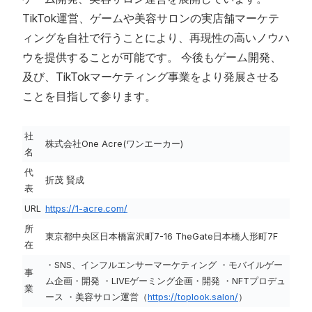
TikTok運営、ゲームや美容サロンの実店舗マーケテ
ィングを自社で行うことにより、再現性の高いノウハ
ウを提供することが可能です。 今後もゲーム開発、
及び、TikTokマーケティング事業をより発展させる
ことを目指して参ります。
社
株式会社One Acre(ワンエーカー)
名
代
折茂 賢成
表
URL
https://1-acre.com/
所
東京都中央区日本橋富沢町7-16 TheGate日本橋人形町7F
在
・SNS、インフルエンサーマーケティング ・モバイルゲー
事
ム企画・開発 ・LIVEゲーミング企画・開発 ・NFTプロデュ
業
ース ・美容サロン運営（
https://toplook.salon/
）