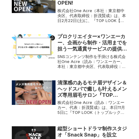
OPEN!
株式会社One Acre（本社：東京都中
央区、代表取締役：折茂賢成）は、本
日2月22日(土)に、『TOP LOOK【ト
ップルック】メンズ眉毛サロン＆ドラ
イヘッドスパ』を横浜にオープンいた
しましたことをお知らせします。TOP
プロクリエイター×ワンエーカ
LOOKは東京都...
ー、企画から制作・活用までを
担う一気通貫サービスの提供を
開始
SNSコンテンツ制作を手掛ける株式会
社One Acre（読み：ワンエーカー、
本社：東京都中央区、代表取締役：折
茂賢成）は、この度、厳選されたクリ
エイターと企業のコンテンツ課題を直
接結びつけるクリエイター共創パッケ
清潔感のあるモテ眉デザイン＆
ージサービスの提供を開始しま...
ヘッドスパで癒しも叶えるメン
ズ専用眉毛サロン『TOP
LOOK』渋谷に本日11/5
株式会社One Acre（読み：ワンエー
NEWOPEN
カー、代表：折茂賢成）は、本日11月
5日に『TOP LOOK（トップルック）
メンズ眉毛サロン＆ドライヘッドス
パ』を渋谷にオープンいたしましたこ
とをお知らせします。本日から11月30
縦型ショートドラマ制作スタジ
日まで、オープンキャ...
オ「Snack Snap」を設立