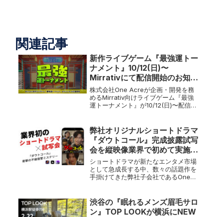
関連記事
新作ライブゲーム『最強運トー
ナメント』10/12(日)〜
Mirrativにて配信開始のお知ら
せ
株式会社One Acreが企画・開発を務
めるMirrativ向けライブゲーム『最強
運トーナメント』が10/12(日)〜配信を
開始しました。株式会社One
Acre（本社：東京都中央区、代表取締
役：折茂 賢成、以下「One Acre」）
弊社オリジナルショートドラマ
が企画...
『ダウトコール』完成披露試写
会を縦映像業界で初めて実施い
たしました。
ショートドラマが新たなエンタメ市場
として急成長する中、数々の話題作を
手掛けてきた弊社子会社であるOne
Acre Short Drama が新たな挑戦に挑
みました。2025年3月21日（金）、ユ
ナイテッド・シネマアクアシティお台
渋谷の『眠れるメンズ眉毛サロ
場にて、縦型...
ン』TOP LOOKが横浜にNEW