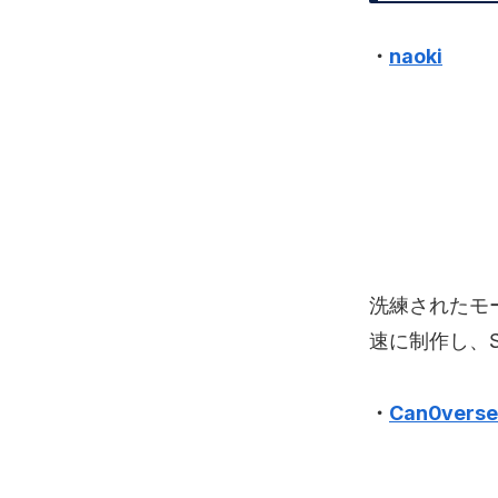
・
naoki
洗練されたモ
速に制作し、
・
Can0verse