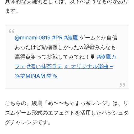
具体的な実施例としては、以下のようなものがあり
ます。
@minami.0819
#PR
#綾鷹
ゲームとか自信
あったけど結構難しかったw😺🫣みんなも
高得点狙って挑戦してみてね！🍵
#綾鷹カ
フェ
#濃い抹茶ラテ
♬ オリジナル楽曲 –
🦄💙MINAMI💙🦄
こちらの、綾鷹「め〜〜ちゃまっ茶レンジ」は、リ
ズムゲーム形式のエフェクトを活用したハッシュタ
グチャレンジです。