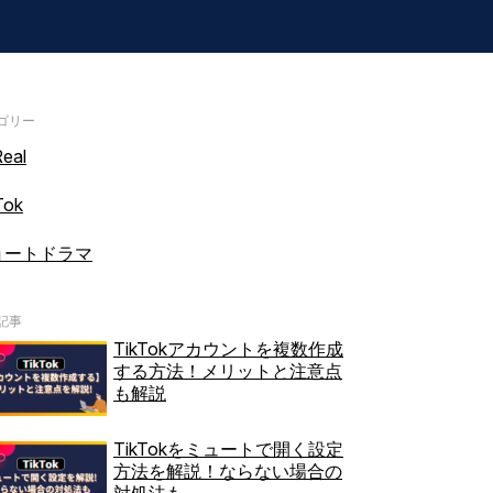
ゴリー
eal
Tok
ョートドラマ
記事
TikTokアカウントを複数作成
する方法！メリットと注意点
も解説
TikTokをミュートで開く設定
方法を解説！ならない場合の