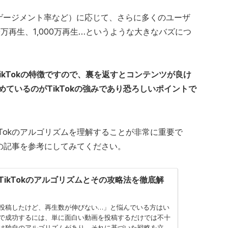
ゲージメント率など）に応じて、さらに多くのユーザ
万再生、1,000万再生…というような大きなバズにつ
ikTokの特徴ですので、裏を返すとコンテンツが良け
ているのがTikTokの強みであり恐ろしいポイントで
Tokのアルゴリズムを理解することが非常に重要で
下の記事を参考にしてみてください。
】TikTokのアルゴリズムとその攻略法を徹底解
画を投稿したけど、再生数が伸びない…」と悩んでいる方はい
okで成功するには、単に面白い動画を投稿するだけでは不十
kには独自のアルゴリズムがあり、それに基づいた戦略を立て