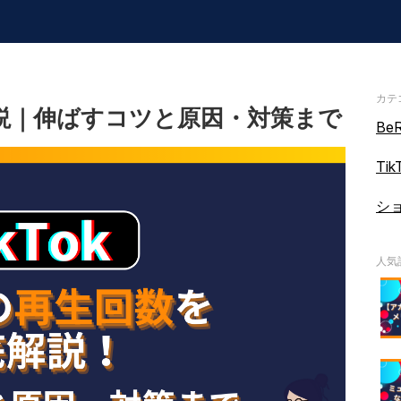
カテ
底解説｜伸ばすコツと原因・対策まで
BeR
Tik
シ
人気