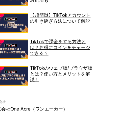
対処法も
【超簡単】TikTokアカウント
の引き継ぎ方法について解説
TikTokで課金をする方法と
は？お得にコインをチャージ
できる？
TikTokのウェブ版/ブラウザ版
とは？使い方とメリットを解
説！
会社
会社One Acre（ワンエーカー）