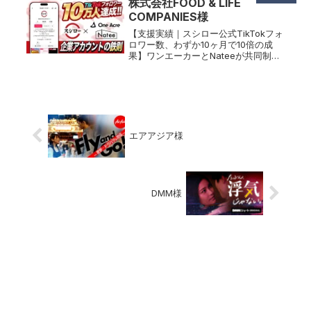
株式会社FOOD & LIFE
り劇。衝撃のストーリーをお見逃しな
COMPANIES様
く！
【支援実績｜スシロー公式TikTokフォ
ロワー数、わずか10ヶ月で10倍の成
果】ワンエーカーとNateeが共同制作
した『～Z世代向けマーケティング～
TikTok運用プレミアムパッケージ』を
提供開始TikTokマーケティングやアカ
ウント運用...
エアアジア様
DMM様