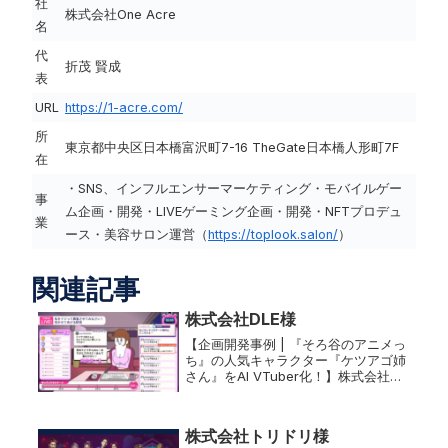
社
株式会社One Acre
名
代
折茂 賢成
表
URL
https://1-acre.com/
所
東京都中央区日本橋富沢町7-16 TheGate日本橋人形町7F
在
・SNS、インフルエンサーマーケティング・モバイルゲー
事
ム企画・開発・LIVEゲーミング企画・開発・NFTプロデュ
業
ース・美容サロン運営（
https://toplook.salon/
）
関連記事
株式会社DLE様
【企画開発事例 | 『そろ谷のアニメっ
ち』の人気キャラクター『ケツアゴ姉
さん』をAI VTuber化！】株式会社
One Acre（本社：東京都中央区、代
表取締役：折茂賢成、以下ワンエーカ
ー）は、株式会社ディー・エル・イー
株式会社トリドリ様
（以下DLE）と共同...