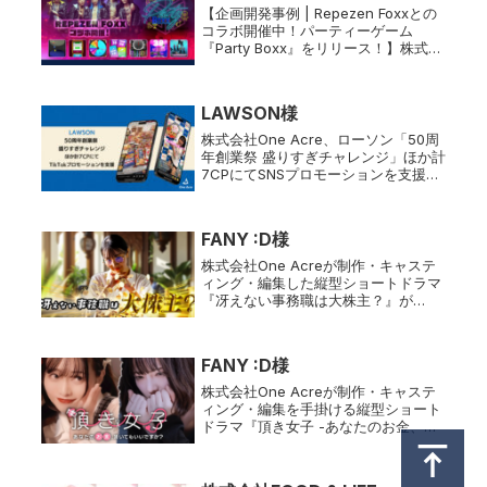
【企画開発事例 | Repezen Foxxとの
コラボ開催中！パーティーゲーム
『Party Boxx』をリリース！】株式会
社One Acre（本社：埼玉県さいたま
市、代表取締役：折茂賢成）は、株式
会社トリドリ（本社：東京都渋谷区、
LAWSON様
代表取締役...
株式会社One Acre、ローソン「50周
年創業祭 盛りすぎチャレンジ」ほか計
7CPにてSNSプロモーションを支援株
式会社One Acre、オフライン体験と
インフルエンサー動画による購買行動
促進を後押し～過去事例累計で累計1
FANY :D様
億9千万再生を超...
株式会社One Acreが制作・キャステ
ィング・編集した縦型ショートドラマ
『冴えない事務職は大株主？』が
FANY :Dで配信開始！パワハラ・セク
ハラが横行する会社に立ち向かう大株
主・松子の復讐劇。リアルな社会問題
FANY :D様
を描く注目作をお見逃しなく！
株式会社One Acreが制作・キャステ
ィング・編集を手掛ける縦型ショート
ドラマ『頂き女子 -あなたのお金、頂
いてもいいですか？-』がFANY :Dで配
信開始！ホストに依存し「おじ」から
大金を巻き上げるヒロインの成り上が