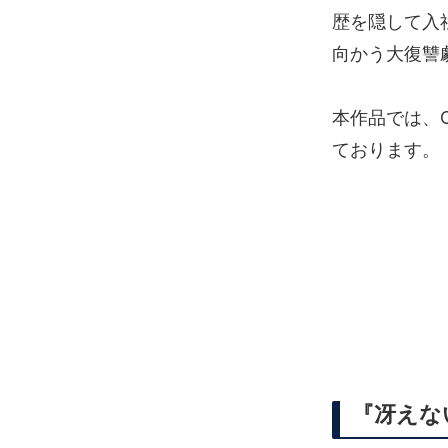
歴を隠して入
向かう大復讐
本作品では、O
ております。
『冴えな