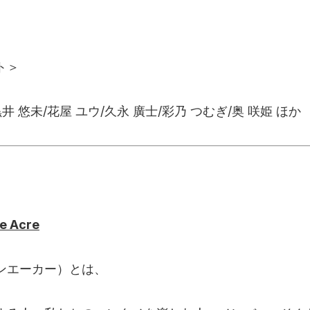
ト＞
井 悠未/花屋 ユウ/久永 廣士/彩乃 つむぎ/奥 咲姫 ほか
 Acre
（ワンエーカー）とは、