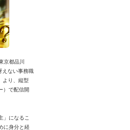
：東京都品川
冴えない事務職
火）より、縦型
ィー）で配信開
主」になるこ
めに身分と経