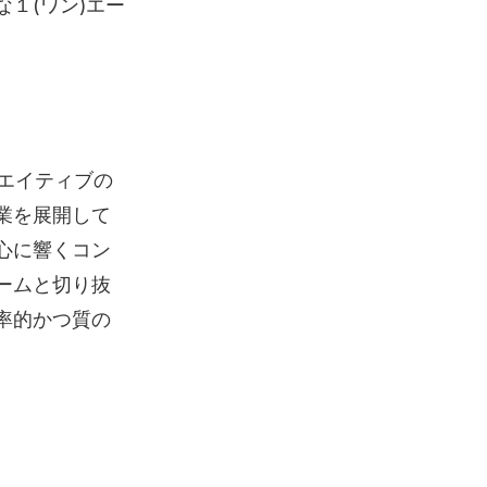
１(ワン)エー
リエイティブの
業を展開して
心に響くコン
ームと切り抜
率的かつ質の