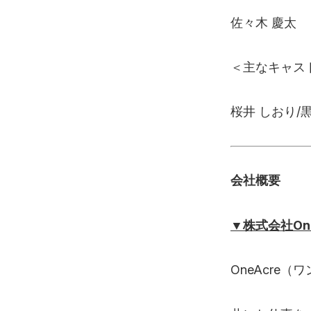
佐々木 慶太
＜主なキャス
桜井 しおり/黒
会社概要
▼株式会社One
OneAcre