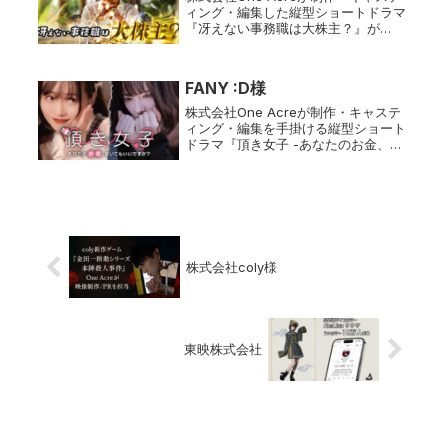
ィング・編集した縦型ショートドラマ
『冴えない事務職は大株主？』が
FANY :Dで配信開始！パワハラ・セク
ハラが横行する会社に立ち向かう大株
主・松子の復讐劇。リアルな社会問題
FANY :D様
を描く注目作をお見逃しなく！
株式会社One Acreが制作・キャステ
ィング・編集を手掛ける縦型ショート
ドラマ『頂き女子 -あなたのお金、頂
いてもいいですか？-』がFANY :Dで配
信開始！ホストに依存し「おじ」から
大金を巻き上げるヒロインの成り上が
り劇。衝撃のストーリーをお見逃しな
く！
株式会社coly様
東映株式会社