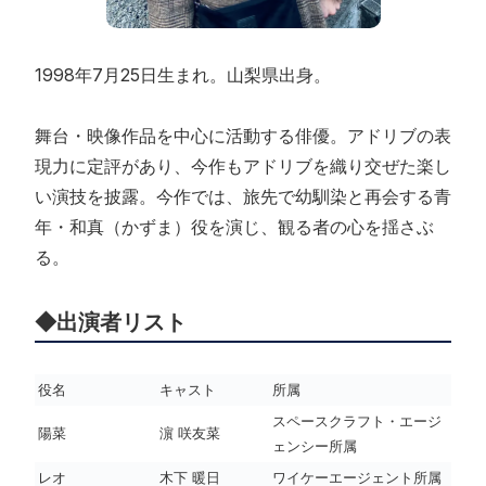
1998年7月25日生まれ。山梨県出身。
舞台・映像作品を中心に活動する俳優。アドリブの表
現力に定評があり、今作もアドリブを織り交ぜた楽し
い演技を披露。今作では、旅先で幼馴染と再会する青
年・和真（かずま）役を演じ、観る者の心を揺さぶ
る。
◆出演者リスト
役名
キャスト
所属
スペースクラフト・エージ
陽菜
濵 咲友菜
ェンシー所属
レオ
木下 暖日
ワイケーエージェント所属