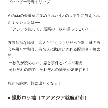
プハッピー青春トリップ！
AirAsiaの会議室に集められた4人の大学生に与えられ
たミッションは──
「アジアを旅して、最高の一枚を撮ってこい！」
方向音痴な陽菜、恋人と行くつもりだった凛、謎の再
会を果たす和真、有名人に勘違いされる配信者・悠太
郎。
一秒先が読めない、恋と事件とバズの連続！
それぞれの国で、それぞれの物語が爆発する！
観たら絶対、旅に出たくなる！
■ 撮影ロケ地（エアアジア就航都市）