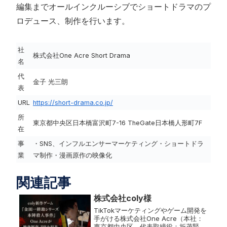
編集までオールインクルーシブでショートドラマのプ
ロデュース、制作を行います。
社
株式会社One Acre Short Drama
名
代
金子 光三朗
表
URL
https://short-drama.co.jp/
所
東京都中央区日本橋富沢町7-16 TheGate日本橋人形町7F
在
事
・SNS、インフルエンサーマーケティング・ショートドラ
業
マ制作・漫画原作の映像化
関連記事
株式会社coly様
TikTokマーケティングやゲーム開発を
手がける株式会社One Acre（本社：
東京都中央区、代表取締役：折茂賢