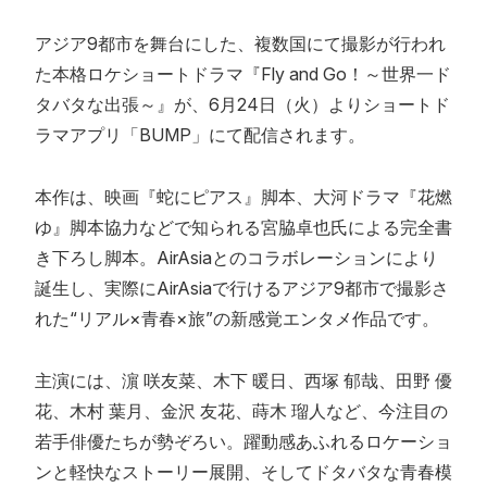
アジア9都市を舞台にした、複数国にて撮影が行われ
た本格ロケショートドラマ『Fly and Go！～世界一ド
タバタな出張～』が、6月24日（火）よりショートド
ラマアプリ「BUMP」にて配信されます。
本作は、映画『蛇にピアス』脚本、大河ドラマ『花燃
ゆ』脚本協力などで知られる宮脇卓也氏による完全書
き下ろし脚本。AirAsiaとのコラボレーションにより
誕生し、実際にAirAsiaで行けるアジア9都市で撮影さ
れた“リアル×青春×旅”の新感覚エンタメ作品です。
主演には、濵 咲友菜、木下 暖日、西塚 郁哉、田野 優
花、木村 葉月、金沢 友花、蒔木 瑠人など、今注目の
若手俳優たちが勢ぞろい。躍動感あふれるロケーショ
ンと軽快なストーリー展開、そしてドタバタな青春模