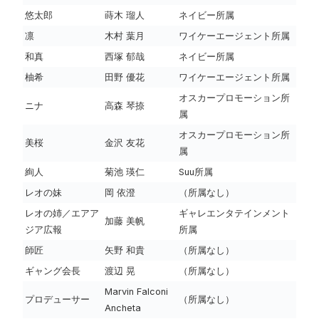
悠太郎
蒔木 瑠人
ネイビー所属
凛
木村 葉月
ワイケーエージェント所属
和真
西塚 郁哉
ネイビー所属
柚希
田野 優花
ワイケーエージェント所属
オスカープロモーション所
ニナ
高森 琴捺
属
オスカープロモーション所
美桜
金沢 友花
属
絢人
菊池 瑛仁
Suu所属
レオの妹
岡 依澄
（所属なし）
レオの姉／エアア
ギャレエンタテインメント
加藤 美帆
ジア広報
所属
師匠
矢野 和貴
（所属なし）
ギャング会長
渡辺 晃
（所属なし）
Marvin Falconi
プロデューサー
（所属なし）
Ancheta