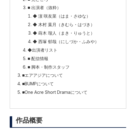
■ 出演者（抜粋）
◆ 濵 咲友菜（はま・さゆな）
◆ 木村 葉月（きむら・はづき）
◆ 蒔木 瑠人（まき・りゅうと）
◆ 西塚 郁哉（にしづか・ふみや）
◆出演者リスト
■ 配信情報
■ 脚本・制作スタッフ
■エアアジアについて
■BUMPについて
■One Acre Short Dramaについて
作品概要