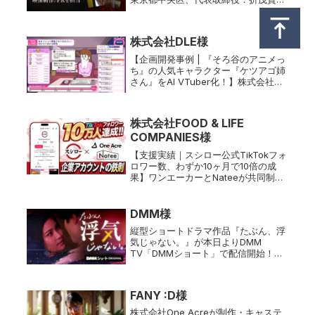
成、以下「One Acre」）は、子会社
である株式会社One Acre Short
Drama（本社：東京都中央区、代表取
株式会社DLE様
締役：金子光三朗、以下「One Acre
Short Drama」）と、株式会社
【企画開発事例 | 『そろ谷のアニメっ
coly（本社：東京都港区、代表取締役
ち』の人気キャラクター『ケツアゴ姉
社長：中島杏奈）の新作ミステリーパ
さん』をAI VTuber化！】株式会社
ズルノベルゲーム『金田一耕助シリー
One Acre（本社：東京都中央区、代
ズ 本陣殺人事件』におけるゲーム内ミ
表取締役：折茂賢成、以下ワンエーカ
ニドラマおよびゲームプロモーション
ー）は、株式会社ディー・エル・イー
株式会社FOOD & LIFE
用ショートドラマの企画・制作を担当
（以下DLE）と共同...
いたしましたことをお知らせいたしま
COMPANIES様
す。
【支援実績｜スシロー公式TikTokフォ
ロワー数、わずか10ヶ月で10倍の成
果】ワンエーカーとNateeが共同制作
した『～Z世代向けマーケティング～
TikTok運用プレミアムパッケージ』を
提供開始TikTokマーケティングやアカ
DMM様
ウント運用...
縦型ショートドラマ作品『たぶん、浮
気じゃない。』が本日よりDMM
TV「DMMショート」で配信開始！
One Acre Short Drama社が製作を担
当。さまざまなショートドラマ作品を
手がけてきたワンエーカーが、コミッ
FANY :D様
ク原作の実写ショード...
株式会社One Acreが制作・キャステ