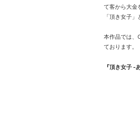
て客から大金
「頂き女子」
本作品では、O
ております。
『頂き女子 