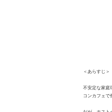
＜あらすじ＞
不安定な家庭
コンカフェで
だが、ホスト