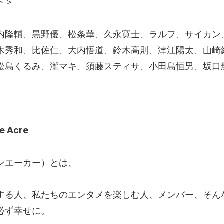
ト＞
内隆輔、黒野優、松条華、久永寛士、ラルフ、サイカン
木秀和、比佐仁、大内悟道、鈴木高則、津江陽太、山崎
松島くるみ、瀧マキ、須藤スティサ、小田島恒男、坂口
 Acre
（ワンエーカー）とは、
する人、私たちのエンタメを楽しむ人、メンバー、そんな
必ず幸せに。