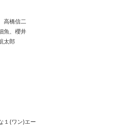
、高橋信二
細魚、櫻井
航太郎
１(ワン)エー