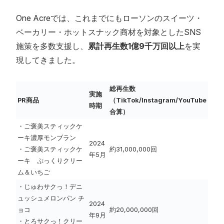
One Acreでは、これまでにもローソンのスイーツ・
ベーカリー・ホットスナック商材を対象としたSNS
施策を多数支援し、
累計再生数1億9千万回以上
を実
現してきました。
総再生数
実施
PR商品
（TikTok/Instagram/YouTube
時期
合算）
・ご褒美スティックケ
ーキ濃厚モンブラン
2024
・ご褒美スティックケ
約31,000,000回
年5月
ーキ ぷっくりクリー
ム＆いちご
・じゅわサクっ！デニ
ュッシュメロンパン チ
2024
ョコ
約20,000,000回
年9月
・とろサクっ！クリー