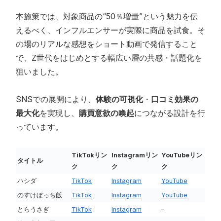
本施策では、対象商品の“50％増量”という魅力を伝
えるべく、インフルエンサーが実際に商品を試食。そ
の場のリアルな感想をショート動画で発信すること
で、Z世代をはじめとする幅広い層の共感・話題化を
狙いました。
SNSでの展開により、
体験の可視化
・
口コミ効果の
最大化
を実現し、
購買意欲の喚起
につながる設計を行
っています。
TikTokリン
Instagramリン
YouTubeリン
タイトル
ク
ク
ク
ハシダ
TikTok
Instagram
YouTube
のすけぼっち飯
TikTok
Instagram
YouTube
とらうさぎ
TikTok
Instagram
–