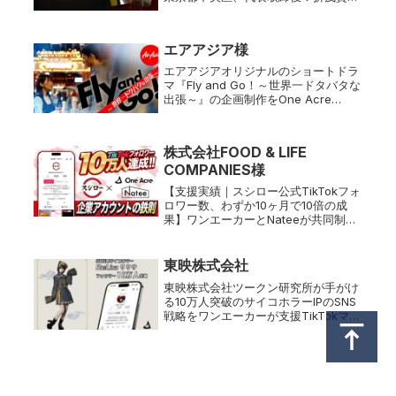
成、以下「One Acre」）は、子会社
である株式会社One Acre Short
Drama（本社：東京都中央区、代表取
エアアジア様
締役：金子光三朗、以下「One Acre
Short Drama」）と、株式会社
エアアジアオリジナルのショートドラ
coly（本社：東京都港区、代表取締役
マ『Fly and Go！～世界一ドタバタな
社長：中島杏奈）の新作ミステリーパ
出張～』の企画制作をOne Acre
ズルノベルゲーム『金田一耕助シリー
Short Drama社が担当株式会社One
ズ 本陣殺人事件』におけるゲーム内ミ
Acre Short Drama（本社：東京都中
ニドラマおよびゲームプロモーション
央区、代表取締役：金子光三朗、...
株式会社FOOD & LIFE
用ショートドラマの企画・制作を担当
いたしましたことをお知らせいたしま
COMPANIES様
す。
【支援実績｜スシロー公式TikTokフォ
ロワー数、わずか10ヶ月で10倍の成
果】ワンエーカーとNateeが共同制作
した『～Z世代向けマーケティング～
TikTok運用プレミアムパッケージ』を
提供開始TikTokマーケティングやアカ
東映株式会社
ウント運用...
東映株式会社ツークン研究所が手がけ
る10万人突破のサイコホラーIPのSNS
戦略をワンエーカーが支援TikTokマー
ケティングやアカウント運用を中心と
した広告代理店事業で実績のある株式
会社One Acre（本社：東京都中央
区、代表取締役：折茂...