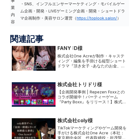
事
・SNS、インフルエンサーマーケティング・モバイルゲー
業
ム企画・開発・LIVEゲーミング企画・開発・ショートドラ
内
マ企画制作・美容サロン運営（
https://toplook.salon/
）
容
関連記事
FANY :D様
株式会社One Acreが制作・キャステ
ィング・編集を手掛ける縦型ショート
ドラマ『頂き女子 -あなたのお金、頂
いてもいいですか？-』がFANY :Dで配
信開始！ホストに依存し「おじ」から
大金を巻き上げるヒロインの成り上が
株式会社トリドリ様
り劇。衝撃のストーリーをお見逃しな
く！
【企画開発事例 | Repezen Foxxとの
コラボ開催中！パーティーゲーム
『Party Boxx』をリリース！】株式会
社One Acre（本社：埼玉県さいたま
市、代表取締役：折茂賢成）は、株式
会社トリドリ（本社：東京都渋谷区、
株式会社coly様
代表取締役...
TikTokマーケティングやゲーム開発を
手がける株式会社One Acre（本社：
東京都中央区、代表取締役：折茂賢