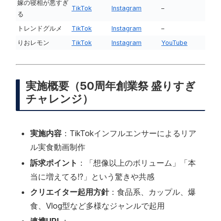
嫁の寝相が悪すぎ
TikTok
Instagram
–
る
トレンドグルメ
TikTok
Instagram
–
りおレモン
TikTok
Instagram
YouTube
実施概要（50周年創業祭 盛りすぎ
チャレンジ）
実施内容
：TikTokインフルエンサーによるリア
ル実食動画制作
訴求ポイント
：「想像以上のボリューム」「本
当に増えてる!?」という驚きや共感
クリエイター起用方針
：食品系、カップル、爆
食、Vlog型など多様なジャンルで起用
連携URL
：